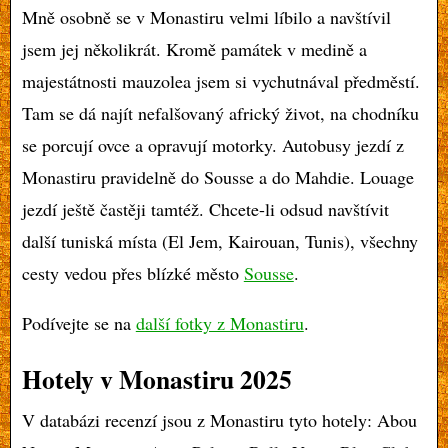
Mně osobně se v Monastiru velmi líbilo a navštívil
jsem jej několikrát. Kromě památek v medině a
majestátnosti mauzolea jsem si vychutnával předměstí.
Tam se dá najít nefalšovaný africký život, na chodníku
se porcují ovce a opravují motorky. Autobusy jezdí z
Monastiru pravidelně do Sousse a do Mahdie. Louage
jezdí ještě častěji tamtéž. Chcete-li odsud navštívit
další tuniská místa (El Jem, Kairouan, Tunis), všechny
cesty vedou přes blízké město
Sousse
.
Podívejte se na
další fotky z Monastiru
.
Hotely v Monastiru
2025
V databázi recenzí jsou z Monastiru tyto hotely: Abou