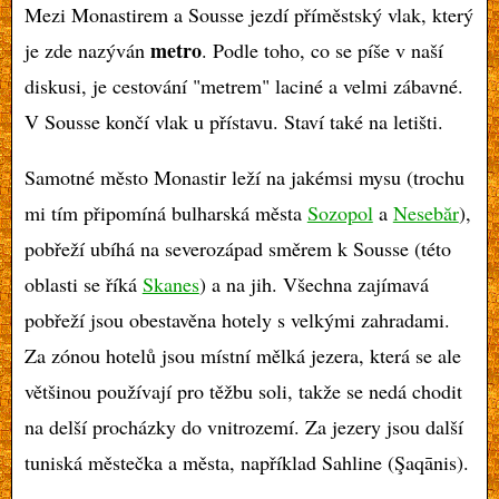
Mezi Monastirem a Sousse jezdí příměstský vlak, který
metro
je zde nazýván
. Podle toho, co se píše v naší
diskusi, je cestování "metrem" laciné a velmi zábavné.
V Sousse končí vlak u přístavu. Staví také na letišti.
Samotné město Monastir leží na jakémsi mysu (trochu
mi tím připomíná bulharská města
Sozopol
a
Nesebăr
),
pobřeží ubíhá na severozápad směrem k Sousse (této
oblasti se říká
Skanes
) a na jih. Všechna zajímavá
pobřeží jsou obestavěna hotely s velkými zahradami.
Za zónou hotelů jsou místní mělká jezera, která se ale
většinou používají pro těžbu soli, takže se nedá chodit
na delší procházky do vnitrozemí. Za jezery jsou další
tuniská městečka a města, například Sahline (Şaqānis).