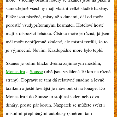
samozřejmě všechny mají vlastní velké sladké bazény.
Pláže jsou písečné, místy až s dunami, dál od moře
porostlé všudypřítomnými kosmatci. Hoteloví hosté
mají k dispozici lehátka. Čistota moře je různá, já jsem
měl moře nepříjemně zkalené, ale místní tvrdili, že to
je výjimečné. Nevím. Každopádně moře bylo teplé.
Skanes je velmi blízko dvěma zajímavým městům,
Monastiru
a
Sousse
(obě jsou vzdálená 10 km na různé
strany). Dopravit se tam dá relativně snadno a levně
taxíkem a ještě levnější je mávnout si na louage. Do
Monastiru i do Sousse to stojí asi jeden nebo dva
dináry, prostě pár korun. Nazpátek se můžete svézt i
místními přeplněnými autobusy (směrem tam