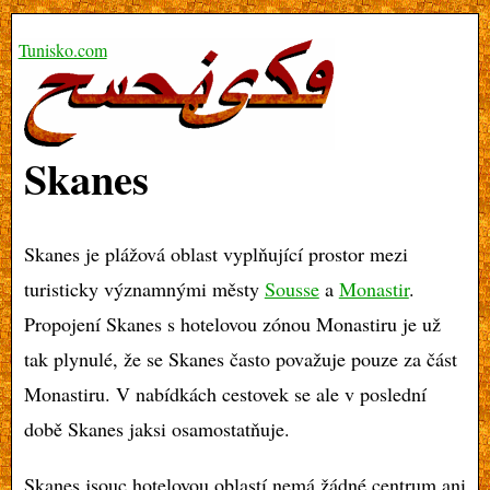
Tunisko.com
Skanes
Skanes je plážová oblast vyplňující prostor mezi
turisticky významnými městy
Sousse
a
Monastir
.
Propojení Skanes s hotelovou zónou Monastiru je už
tak plynulé, že se Skanes často považuje pouze za část
Monastiru. V nabídkách cestovek se ale v poslední
době Skanes jaksi osamostatňuje.
Skanes jsouc hotelovou oblastí nemá žádné centrum ani