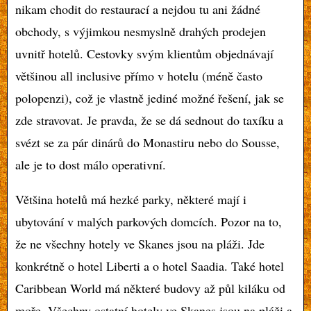
nikam chodit do restaurací a nejdou tu ani žádné
obchody, s výjimkou nesmyslně drahých prodejen
uvnitř hotelů. Cestovky svým klientům objednávají
většinou all inclusive přímo v hotelu (méně často
polopenzi), což je vlastně jediné možné řešení, jak se
zde stravovat. Je pravda, že se dá sednout do taxíku a
svézt se za pár dinárů do Monastiru nebo do Sousse,
ale je to dost málo operativní.
Většina hotelů má hezké parky, některé mají i
ubytování v malých parkových domcích. Pozor na to,
že ne všechny hotely ve Skanes jsou na pláži. Jde
konkrétně o hotel Liberti a o hotel Saadia. Také hotel
Caribbean World má některé budovy až půl kiláku od
moře. Všechny ostatní hotely ve Skanes jsou na pláži a