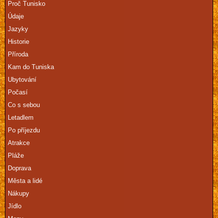
Proč Tunisko
Údaje
Jazyky
Historie
Příroda
Kam do Tuniska
Ubytování
Počasí
Co s sebou
Letadlem
Po příjezdu
Atrakce
Pláže
Doprava
Města a lidé
Nákupy
Jídlo