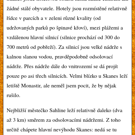
žádné stálé obyvatele. Hotely jsou rozmístěné relativně
řídce v parcích a v zeleni různé kvality (od
udržovaných parků po špinavé křoví), mezi plážemi a
vzdálenou hlavní silnicí (silnice prochází od 300 do
700 metrů od pobřeží). Za silnicí jsou velké nádrže s
kalnou slanou vodou, pravděpodobně odsolovací
nádrže. Přes nádrže dále do vnitrozemí se dá projít
pouze po asi třech silnicích. Velmi blízko u Skanes leží
letiště Monastir, ale neměl jsem pocit, že by nějak
rušilo.
Nejbližší městečko Sahline leží relativně daleko (dva
až 3 km) směrem za odsolovacími nádržemi. Z toho
určitě chápete hlavní nevýhodu Skanes: nedá se tu