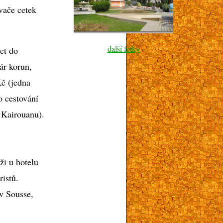
vače cetek
další fotky
let do
ár korun,
Kč (jedna
o cestování
 Kairouanu).
ži u hotelu
ristů.
v Sousse,