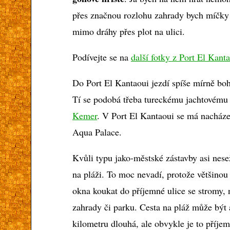
přes značnou rozlohu zahrady bych míčky s
mimo dráhy přes plot na ulici.
Podívejte se na
další fotky z Port El Kant
Do Port El Kantaoui jezdí spíše mírně boha
Tí se podobá třeba tureckému jachtovému 
Kemer
. V Port El Kantaoui se má nacháze
Aqua Palace.
Kvůli typu jako-městské zástavby asi nese
na pláži. To moc nevadí, protože většinou
okna koukat do příjemné ulice se stromy,
zahrady či parku. Cesta na pláž může být 
kilometru dlouhá, ale obvykle je to příje