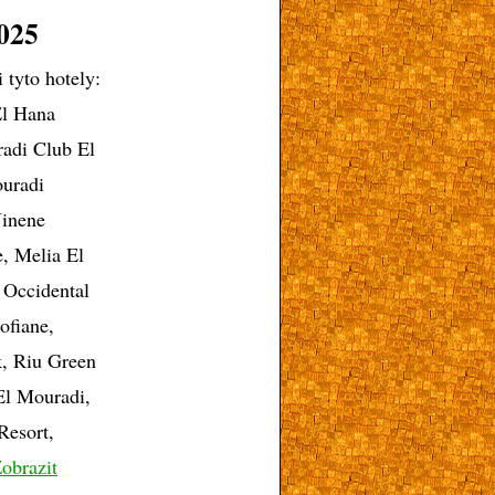
025
 tyto hotely:
El Hana
radi Club El
ouradi
Jinene
, Melia El
 Occidental
ofiane,
k, Riu Green
El Mouradi,
Resort,
obrazit