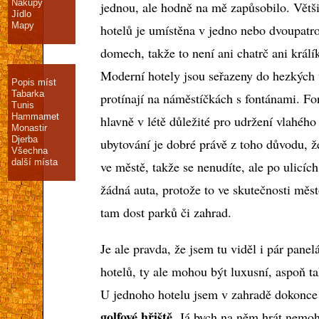
Nákupy
jednou, ale hodně na mě zapůsobilo. Větši
Jídlo
Mapy
hotelů je umístěna v jedno nebo dvoupatr
domech, takže to není ani chatrč ani králí
Moderní hotely jsou seřazeny do hezkých u
Popis míst
Tabarka
protínají na náměstíčkách s fontánami. Fo
Tunis
Hammamet
hlavně v létě důležité pro udržení vlahéh
Monastir
Djerba
ubytování je dobré právě z toho důvodu, že
Všechna
další místa
ve městě, takže se nenudíte, ale po ulicích
žádná auta, protože to ve skutečnosti měst
tam dost parků či zahrad.
Je ale pravda, že jsem tu viděl i pár panel
hotelů, ty ale mohou být luxusní, aspoň t
U jednoho hotelu jsem v zahradě dokonce
golfové hřiště
. Já bych na něm hrát nemoh