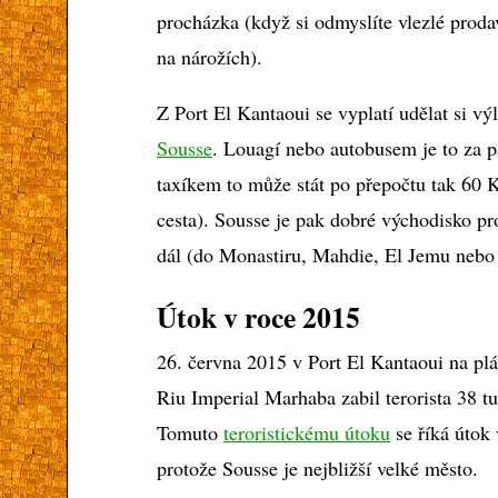
procházka (když si odmyslíte vlezlé proda
na nárožích).
Z Port El Kantaoui se vyplatí udělat si vý
Sousse
. Louagí nebo autobusem je to za p
taxíkem to může stát po přepočtu tak 60 
cesta). Sousse je pak dobré východisko pr
dál (do Monastiru, Mahdie, El Jemu nebo
Útok v roce 2015
26. června 2015 v Port El Kantaoui na plá
Riu Imperial Marhaba zabil terorista 38 tu
Tomuto
teroristickému útoku
se říká útok 
protože Sousse je nejbližší velké město.