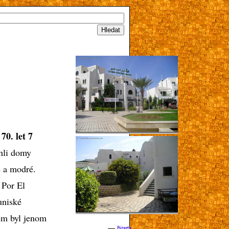
0. let 7
hli domy
é a modré.
 Por El
uniské
em byl jenom