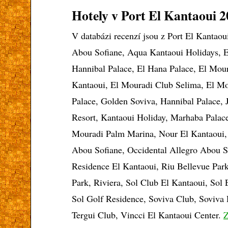
Hotely v Port El Kantaoui
2
V databázi recenzí jsou z Port El Kantaoui
Abou Sofiane, Aqua Kantaoui Holidays, 
Hannibal Palace, El Hana Palace, El Mou
Kantaoui, El Mouradi Club Selima, El M
Palace, Golden Soviva, Hannibal Palace, 
Resort, Kantaoui Holiday, Marhaba Palace
Mouradi Palm Marina, Nour El Kantaoui,
Abou Sofiane, Occidental Allegro Abou S
Residence El Kantaoui, Riu Bellevue Par
Park, Riviera, Sol Club El Kantaoui, Sol 
Sol Golf Residence, Soviva Club, Soviva 
Tergui Club, Vincci El Kantaoui Center.
Z