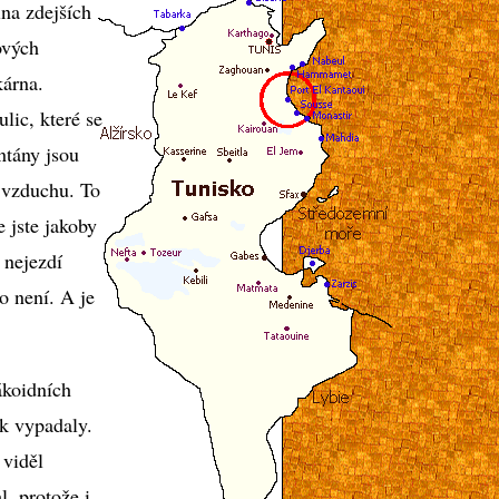
na zdejších
ových
kárna.
lic, které se
ntány jsou
o vzduchu. To
 jste jakoby
 nejezdí
o není. A je
ákoidních
ak vypadaly.
 viděl
l, protože i