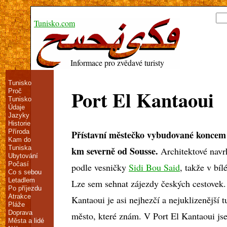
Tunisko.com
Informace pro zvědavé turisty
Tunisko
Port El Kantaoui
Proč
Tunisko
Údaje
Jazyky
Historie
Příroda
Přístavní městečko vybudované koncem 7
Kam do
Tuniska
km severně od Sousse.
Architektové navr
Ubytování
Počasí
podle vesničky
Sidi Bou Said
, takže v bíl
Co s sebou
Letadlem
Lze sem sehnat zájezdy českých cestovek.
Po příjezdu
Atrakce
Kantaoui je asi nejhezčí a nejuklizenější t
Pláže
Doprava
město, které znám. V Port El Kantaoui js
Města a lidé