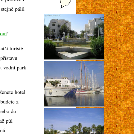
tejně pálil
aoui
!
tší turisté.
přístavu
t vodní park
ženete hotel
 budete z
 nebo do
až půl
mná